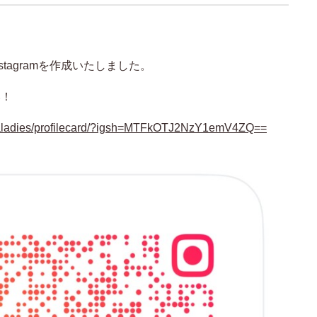
tagramを作成いたしました。
い！
maladies/profilecard/?igsh=MTFkOTJ2NzY1emV4ZQ==