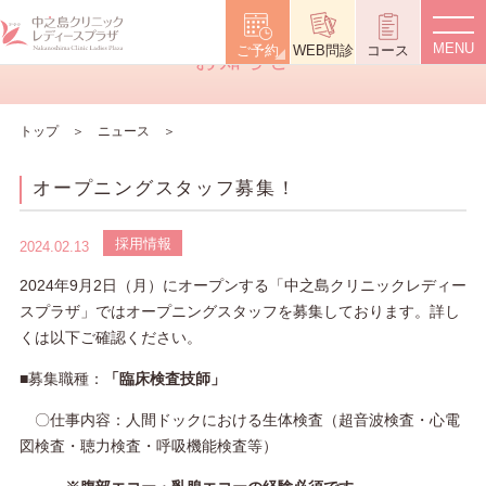
News
ご予約
WEB問診
コース
お知らせ
トップ
ニュース
オープニングスタッフ募集！
採用情報
2024.02.13
2024年9月2日（月）にオープンする「中之島クリニックレディー
スプラザ」ではオープニングスタッフを募集しております。詳し
くは以下ご確認ください。
■募集職種：
「臨床検査技師」
〇仕事内容：人間ドックにおける生体検査（超音波検査・心電
図検査・聴力検査・呼吸機能検査等）