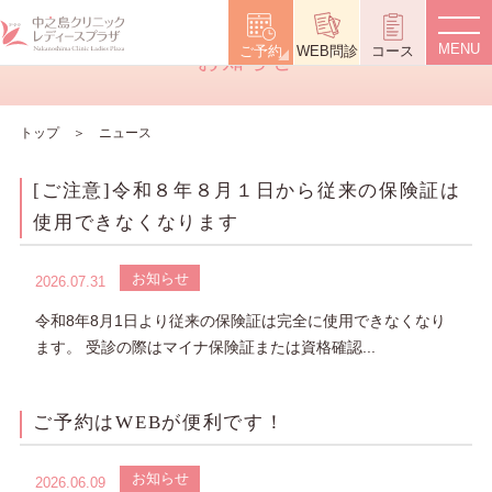
News
ご予約
WEB問診
コース
お知らせ
トップ
ニュース
[ご注意]令和８年８月１日から従来の保険証は
使用できなくなります
お知らせ
2026.07.31
令和8年8月1日より従来の保険証は完全に使用できなくなり
ます。 受診の際はマイナ保険証または資格確認...
ご予約はWEBが便利です！
お知らせ
2026.06.09